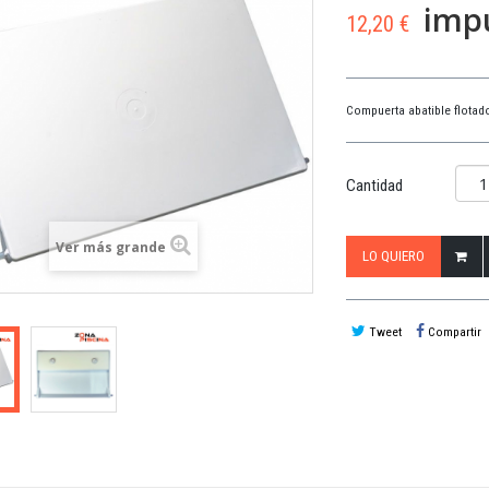
impu
12,20 €
Compuerta abatible flota
Cantidad
Ver más grande
LO QUIERO
Tweet
Compartir