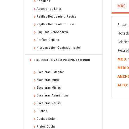
Boquillas
MÁS
Accesorios Liner
Rejillas Rebosadero Rectas
Recamb
Rejillas Rebosadero Curva
Esquinas Rebosadero
Flotad
Perfiles Rejillas
Fabric
Hidromasaje - Contracorriente
Evita e
MOD. 
PRODUCTOS VASO PISCINA EXTERIOR
MEDID
Escaleras Estándar
ANCHO
Escaleras Muro
ALTO:
Escaleras Mixtas
Escaleras Asimétricas
Escaleras Varias
Duchas
Duchas Solar
Platos Ducha