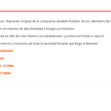
io / Repuesto original de la compuerta abatible flotador de los skimmers de l
or en espuma de alta densidad y bisagra ya incluidos.
ada en ABS de color blanco con estabilizador y proteccion frente a rayos V.
l retorno a la piscina de toda la suciedad flotante que llega al skimmer.
18002055
AS:
: 212MM
 170MM