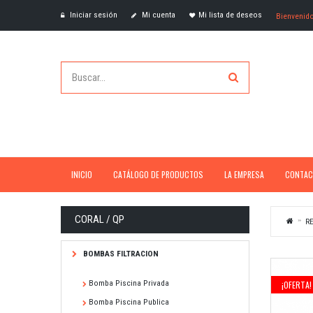
Iniciar sesión
Mi cuenta
Mi lista de deseos
Bienvenid
INICIO
CATÁLOGO DE PRODUCTOS
LA EMPRESA
CONTAC
CORAL / QP
RE
BOMBAS FILTRACION
Bomba Piscina Privada
¡OFERTA!
Bomba Piscina Publica