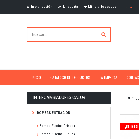
Iniciar sesión
Mi cuenta
Mi lista de deseos
Bienvenid
INICIO
CATÁLOGO DE PRODUCTOS
LA EMPRESA
CONTAC
INTERCAMBIADORES CALOR
BO
BOMBAS FILTRACION
Bomba Piscina Privada
¡OFERTA!
Bomba Piscina Publica