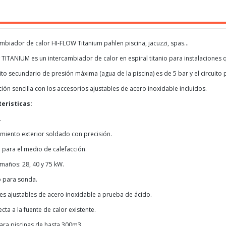
mbiador de calor HI-FLOW Titanium pahlen piscina, jacuzzi, spas...
w TITANIUM es un intercambiador de calor en espiral titanio para instalaciones 
uito secundario de presión máxima (agua de la piscina) es de 5 bar y el circuito 
ción sencilla con los accesorios ajustables de acero inoxidable incluidos.
eristicas:
.
imiento exterior soldado con precisión.
 para el medio de calefacción.
amaños: 28, 40 y 75 kW.
o para sonda.
es ajustables de acero inoxidable a prueba de ácido.
cta a la fuente de calor existente.
ara piscinas de hasta 300m3.