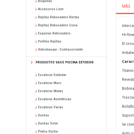
Boquillas
MÁS
Accesorios Liner
Rejillas Rebosadero Rectas
Interca
Rejillas Rebosadero Curva
Esquinas Rebosadero
Hi-flo
Perfiles Rejillas
El circ
Hidromasaje - Contracorriente
Instala
Caract
PRODUCTOS VASO PISCINA EXTERIOR
Titanio
Escaleras Estándar
Revest
Escaleras Muro
Bobina
Escaleras Mixtas
Tres t
Escaleras Asimétricas
Bolsill
Escaleras Varias
Soport
Duchas
Duchas Solar
Se cone
Platos Ducha
Apto p