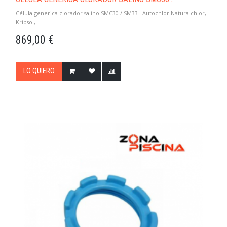
Célula generica clorador salino SMC30 / SM33 - Autochlor Naturalchlor,
Kripsol,
869,00 €
LO QUIERO