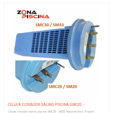
CÉLULA CLORADOR SALINO PISCINA SMC20 -...
Célula clorador salino piscina SMC20 - SM20 Naturalchlor, Kripsol