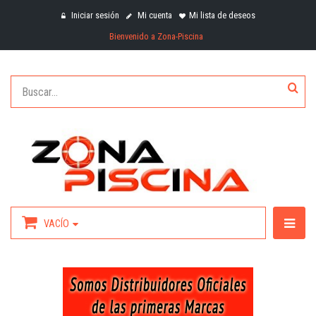
Iniciar sesión
Mi cuenta
Mi lista de deseos
Bienvenido a Zona-Piscina
VACÍO