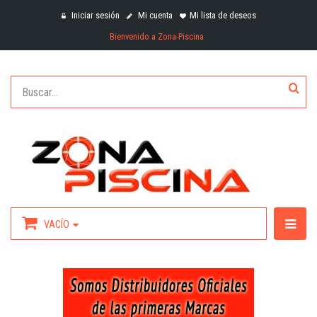
Iniciar sesión
Mi cuenta
Mi lista de deseos
Bienvenido a Zona-Piscina
VACÍO