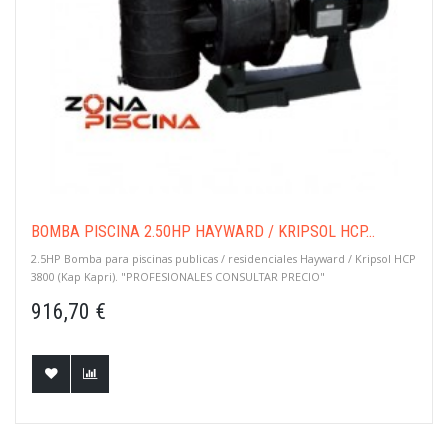
BOMBA PISCINA 2.50HP HAYWARD / KRIPSOL HCP...
2.5HP Bomba para piscinas publicas / residenciales Hayward / Kripsol HCP
3800 (Kap Kapri). "PROFESIONALES CONSULTAR PRECIO"
916,70 €