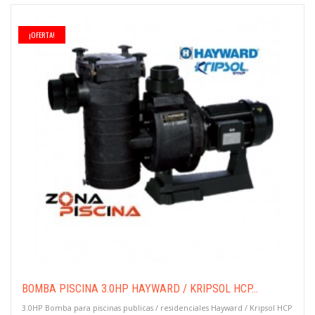
¡OFERTA!
BOMBA PISCINA 3.0HP HAYWARD / KRIPSOL HCP...
3.0HP Bomba para piscinas publicas / residenciales Hayward / Kripsol HCP