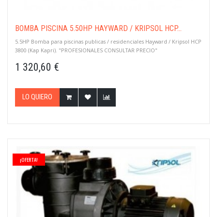
BOMBA PISCINA 5.50HP HAYWARD / KRIPSOL HCP...
5.5HP Bomba para piscinas publicas / residenciales Hayward / Kripsol HCP
3800 (Kap Kapri). "PROFESIONALES CONSULTAR PRECIO"
1 320,60 €
LO QUIERO
¡OFERTA!