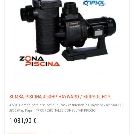
BOMBA PISCINA 4.50HP HAYWARD / KRIPSOL HCP...
4.5HP Bomba para piscinas publicas / residenciales Hayward / Kripsol HCP
3800 (Kap Kapri). "PROFESIONALES CONSULTAR PRECIO"
1 081,90 €