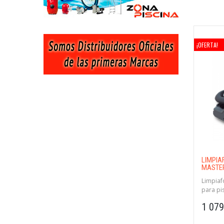
¡OFERTA!
LIMPIA
MASTER
Limpiaf
para pi
1 079