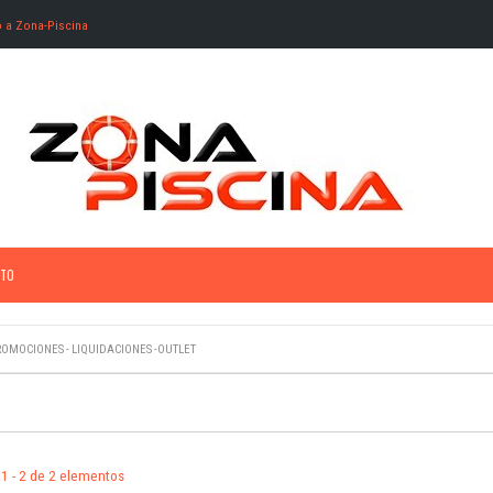
o a Zona-Piscina
TO
OMOCIONES - LIQUIDACIONES -OUTLET
1 - 2 de 2 elementos