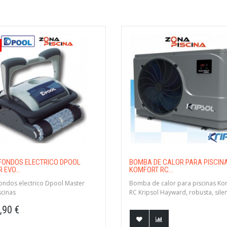
FONDOS ELECTRICO DPOOL
BOMBA DE CALOR PARA PISCIN
 EVO...
KOMFORT RC...
ondos electrico Dpool Master
Bomba de calor para piscinas Ko
scinas
RC Kripsol Hayward, robusta, sile
eﬁciente. "HASTA AGOTAR STOCK 
,90 €
CONSULTAR"