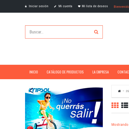
Iniciar sesión
Mi cuenta
Mi lista de deseos
Bienvenid
INICIO
CATÁLOGO DE PRODUCTOS
LA EMPRESA
CONTAC
PR
Mostrando 