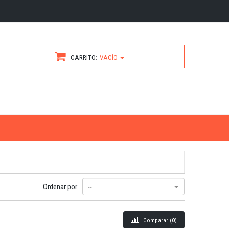
CARRITO
VACÍO
Ordenar por
--
Comparar (
0
)