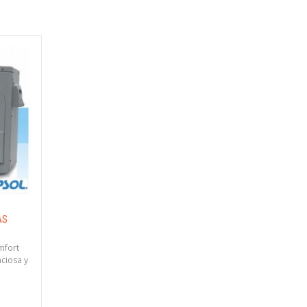
AS
mfort
nciosa y
/