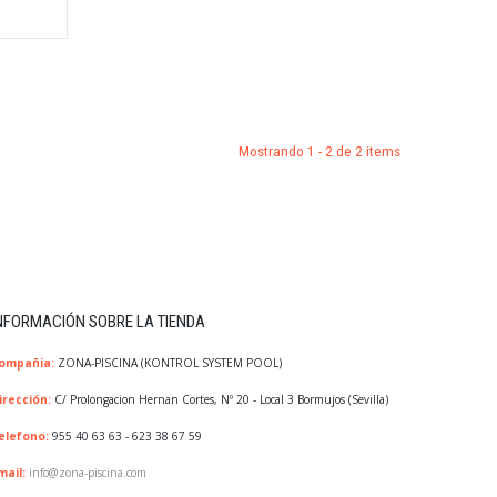
Mostrando 1 - 2 de 2 items
NFORMACIÓN SOBRE LA TIENDA
ompañia:
ZONA-PISCINA (KONTROL SYSTEM POOL)
irección:
C/ Prolongacion Hernan Cortes, Nº 20 - Local 3 Bormujos (Sevilla)
elefono:
955 40 63 63 - 623 38 67 59
mail:
info@zona-piscina.com