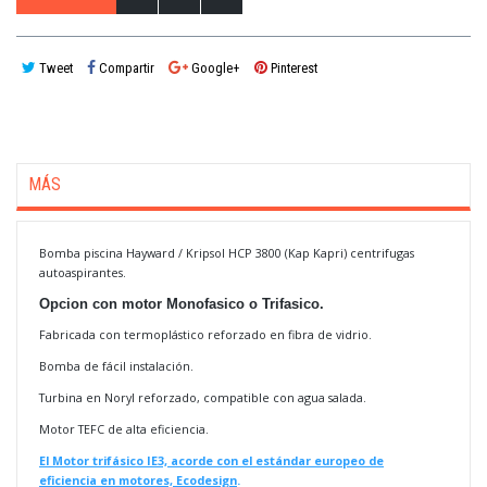
Tweet
Compartir
Google+
Pinterest
MÁS
Bomba piscina Hayward / Kripsol HCP 3800 (Kap Kapri) centrifugas
autoaspirantes.
Opcion con motor Monofasico o Trifasico.
Fabricada con termoplástico reforzado en fibra de vidrio.
Bomba de fácil instalación.
Turbina en Noryl reforzado, compatible con agua salada.
Motor TEFC de alta eficiencia.
El Motor trifásico IE3, acorde con el estándar europeo de
eficiencia
en motores, Ecodesign
.