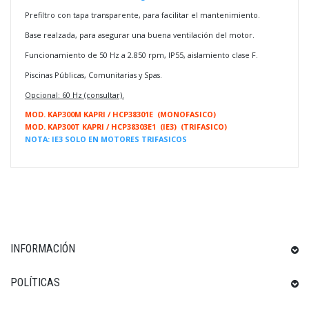
Prefiltro con tapa transparente, para facilitar el mantenimiento.
Base realzada, para asegurar una buena ventilación del motor.
Funcionamiento de 50 Hz a 2.850 rpm, IP55, aislamiento clase F.
Piscinas Públicas, Comunitarias y Spas.
Opcional: 60 Hz (consultar).
MOD. KAP300M KAPRI / HCP38301E (MONOFASICO)
MOD. KAP300T KAPRI / HCP38303E1 (IE3) (TRIFASICO)
NOTA: IE3 SOLO EN MOTORES TRIFASICOS
INFORMACIÓN
POLÍTICAS