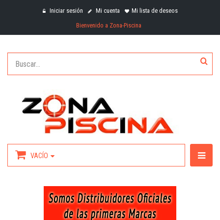
Iniciar sesión
Mi cuenta
Mi lista de deseos
Bienvenido a Zona-Piscina
VACÍO