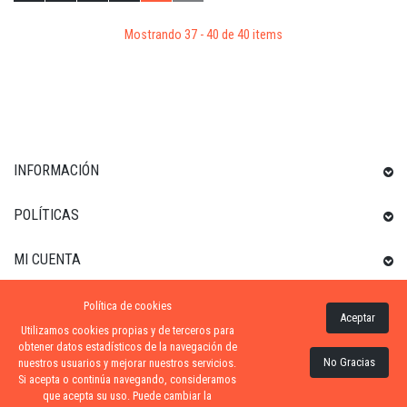
Mostrando 37 - 40 de 40 items
INFORMACIÓN
POLÍTICAS
MI CUENTA
Política de cookies
INFORMACIÓN SOBRE LA TIENDA
Aceptar
Utilizamos cookies propias y de terceros para
obtener datos estadísticos de la navegación de
No Gracias
nuestros usuarios y mejorar nuestros servicios.
Si acepta o continúa navegando, consideramos
ZONA-PISCINA
| DISTRIBUIDORES OFICIALES KRIPSOL
que acepta su uso. Puede cambiar la