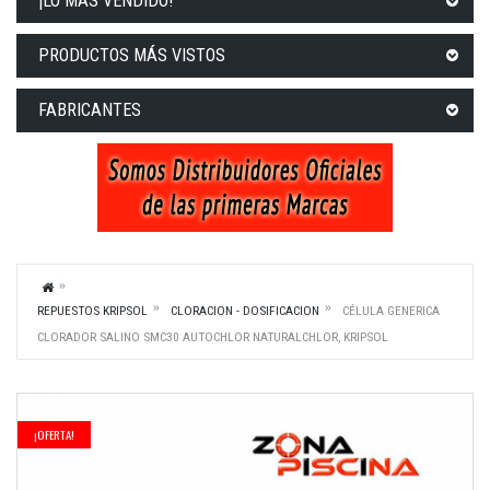
¡LO MÁS VENDIDO!
PRODUCTOS MÁS VISTOS
FABRICANTES
REPUESTOS KRIPSOL
CLORACION - DOSIFICACION
CÉLULA GENERICA
CLORADOR SALINO SMC30 AUTOCHLOR NATURALCHLOR, KRIPSOL
¡OFERTA!