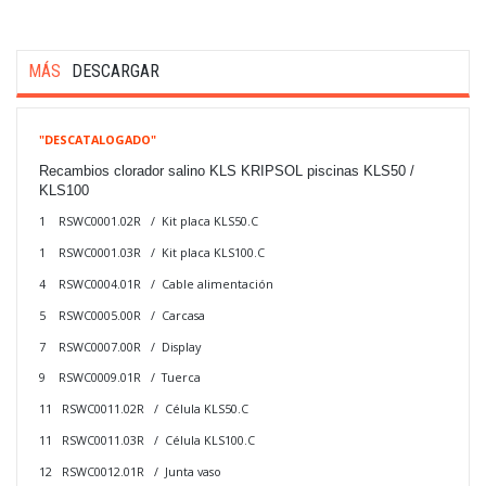
MÁS
DESCARGAR
"DESCATALOGADO"
Recambios clorador salino KLS KRIPSOL piscinas KLS50 /
KLS100
1 RSWC0001.02R / Kit placa KLS50.C
1 RSWC0001.03R / Kit placa KLS100.C
4 RSWC0004.01R / Cable alimentación
5 RSWC0005.00R / Carcasa
7 RSWC0007.00R / Display
9 RSWC0009.01R / Tuerca
11 RSWC0011.02R / Célula KLS50.C
11 RSWC0011.03R / Célula KLS100.C
12 RSWC0012.01R / Junta vaso