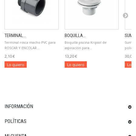
TERMINAL...
BOQUILLA...
SUMID
Terminal rosca macho PVC para
Boquilla piscina Kripsol de
Sumide
ROSCAR Y ENCOLAR...
aspiración para...
poliest
2,10 €
13,20 €
30,00 
Lo quiero
Lo quiero
Lo q
INFORMACIÓN
POLÍTICAS