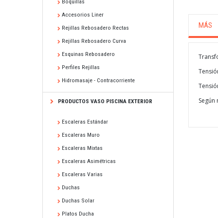
Boquillas
Accesorios Liner
MÁS
Rejillas Rebosadero Rectas
Rejillas Rebosadero Curva
Esquinas Rebosadero
Transf
Perfiles Rejillas
Tensió
Hidromasaje - Contracorriente
Tensió
Según 
PRODUCTOS VASO PISCINA EXTERIOR
Escaleras Estándar
Escaleras Muro
Escaleras Mixtas
Escaleras Asimétricas
Escaleras Varias
Duchas
Duchas Solar
Platos Ducha