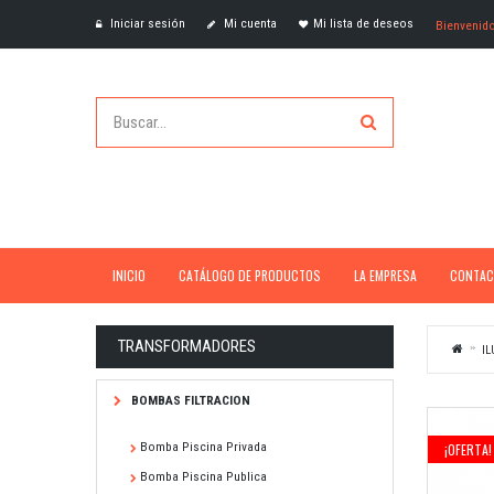
Iniciar sesión
Mi cuenta
Mi lista de deseos
Bienvenid
INICIO
CATÁLOGO DE PRODUCTOS
LA EMPRESA
CONTAC
TRANSFORMADORES
IL
BOMBAS FILTRACION
Bomba Piscina Privada
¡OFERTA!
Bomba Piscina Publica