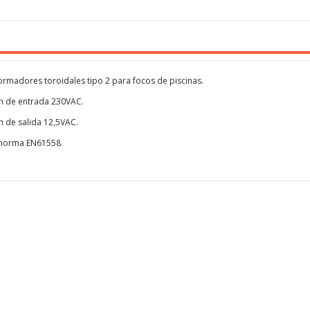
ormadores toroidales tipo 2 para focos de piscinas.
n de entrada 230VAC.
n de salida 12,5VAC.
norma EN61558.