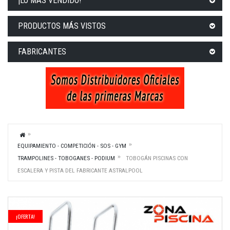
¡LO MÁS VENDIDO!
PRODUCTOS MÁS VISTOS
FABRICANTES
EQUIPAMIENTO - COMPETICIÓN - SOS - GYM
TRAMPOLINES - TOBOGANES - PODIUM
TOBOGÁN PISCINAS CON
ESCALERA Y PISTA DEL FABRICANTE ASTRALPOOL
¡OFERTA!