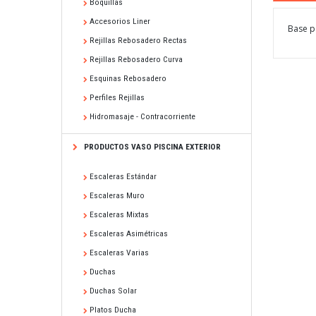
Boquillas
Accesorios Liner
Base p
Rejillas Rebosadero Rectas
Rejillas Rebosadero Curva
Esquinas Rebosadero
Perfiles Rejillas
Hidromasaje - Contracorriente
PRODUCTOS VASO PISCINA EXTERIOR
Escaleras Estándar
Escaleras Muro
Escaleras Mixtas
Escaleras Asimétricas
Escaleras Varias
Duchas
Duchas Solar
Platos Ducha