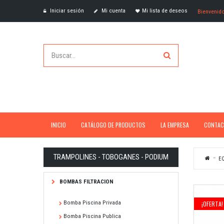
Iniciar sesión
Mi cuenta
Mi lista de deseos
Bienvenid
INICIO
CATÁLOGO DE PRODUCTOS
LA EMPRESA
CONTAC
TRAMPOLINES - TOBOGANES - PODIUM
EQ
BOMBAS FILTRACION
Bomba Piscina Privada
¡OFERTA!
Bomba Piscina Publica