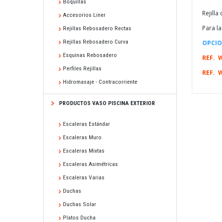
Boquillas
Rejilla
Accesorios Liner
Para la
Rejillas Rebosadero Rectas
Rejillas Rebosadero Curva
OPCIO
Esquinas Rebosadero
REF. 
Perfiles Rejillas
REF. 
Hidromasaje - Contracorriente
PRODUCTOS VASO PISCINA EXTERIOR
Escaleras Estándar
Escaleras Muro
Escaleras Mixtas
Escaleras Asimétricas
Escaleras Varias
Duchas
Duchas Solar
Platos Ducha