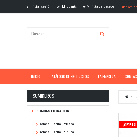
Iniciar sesión
Mi cuenta
Mi lista de deseos
Bienvenid
INICIO
CATÁLOGO DE PRODUCTOS
LA EMPRESA
CONTAC
SUMIDEROS
P
BOMBAS FILTRACION
Bomba Piscina Privada
¡OFERTA!
Bomba Piscina Publica