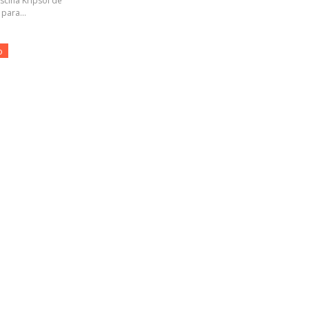
iscina Kripsol de
para...
o