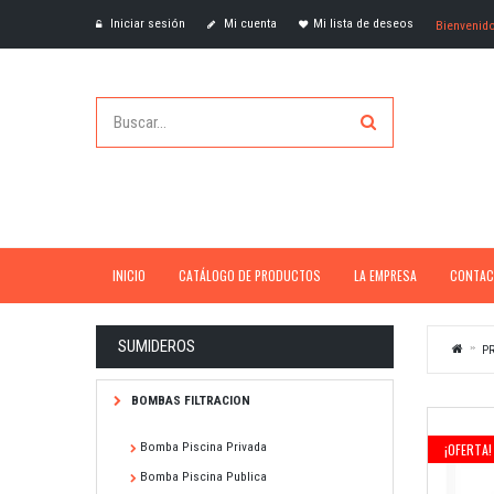
Iniciar sesión
Mi cuenta
Mi lista de deseos
Bienvenid
INICIO
CATÁLOGO DE PRODUCTOS
LA EMPRESA
CONTAC
SUMIDEROS
P
BOMBAS FILTRACION
Bomba Piscina Privada
¡OFERTA!
Bomba Piscina Publica