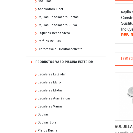
Boquillas
Accesorios Liner
Rejilla
Rejillas Rebosadero Rectas
Constr
Sustit
Rejillas Rebosadero Curva
Incluye
Esquinas Rebosadero
REF. 
Perfiles Rejillas
Hidromasaje - Contracorriente
LOS C
PRODUCTOS VASO PISCINA EXTERIOR
Escaleras Estándar
Escaleras Muro
Escaleras Mixtas
Escaleras Asimétricas
Escaleras Varias
Duchas
Duchas Solar
BOQUILLA.
Platos Ducha