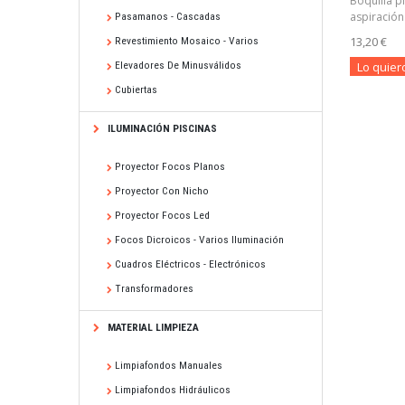
Boquilla p
aspiración 
Pasamanos - Cascadas
13,20 €
Revestimiento Mosaico - Varios
Lo quier
Elevadores De Minusválidos
Cubiertas
ILUMINACIÓN PISCINAS
Proyector Focos Planos
Proyector Con Nicho
Proyector Focos Led
Focos Dicroicos - Varios Iluminación
Cuadros Eléctricos - Electrónicos
Transformadores
MATERIAL LIMPIEZA
Limpiafondos Manuales
Limpiafondos Hidráulicos