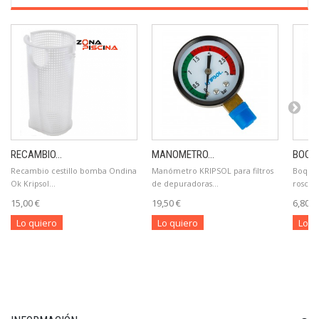
RECAMBIO...
MANOMETRO...
BOQUI
Recambio cestillo bomba Ondina
Manómetro KRIPSOL para filtros
Boquill
Ok Kripsol...
de depuradoras...
roscar 
15,00 €
19,50 €
6,80 €
Lo quiero
Lo quiero
Lo q