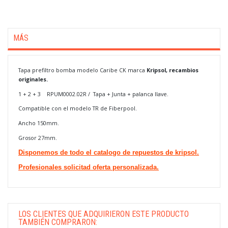
MÁS
Tapa prefiltro bomba modelo Caribe CK marca
Kripsol, recambios
originales.
1 + 2 + 3 RPUM0002.02R
/ Tapa + Junta + palanca llave.
Compatible con el modelo TR de Fiberpool.
Ancho 150mm.
Grosor 27mm.
Disponemos de todo el catalogo de repuestos de kripsol.
Profesionales solicitad oferta personalizada.
LOS CLIENTES QUE ADQUIRIERON ESTE PRODUCTO
TAMBIÉN COMPRARON: