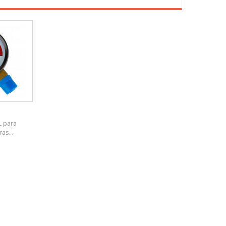
 para
as...