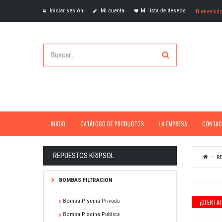
Iniciar sesión
Mi cuenta
Mi lista de deseos
Bienvenid
INICIO
CATÁLOGO DE PRODUCTOS
LA EMPRESA
CONTAC
REPUESTOS KRIPSOL
RE
BOMBAS FILTRACION
Bomba Piscina Privada
¡OFERTA!
Bomba Piscina Publica