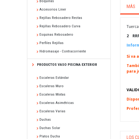
Boquillas
MÁS
Accesorios Liner
Rejillas Rebosadero Rectas
Tuerca 
Rejillas Rebosadero Curva
Esquinas Rebosadero
2 RRF
Perfiles Rejillas
Infor
Hidromasaje - Contracorriente
Si va 
PRODUCTOS VASO PISCINA EXTERIOR
Tambié
para j
Escaleras Estándar
Escaleras Muro
VALID
Escaleras Mixtas
Dispon
Escaleras Asimétricas
Profes
Escaleras Varias
Duchas
Duchas Solar
Platos Ducha
LOS C