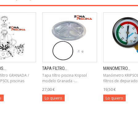
...
TAPA FILTRO...
MANOMETRO...
filtro GRANADA /
Tapa filtro piscina Kripsol
Manómetro KRIPSOL
IPSOL piscinas
modelo Granada -...
filtros de depurador
27,00 €
19,50 €
o
Lo quiero
Lo quiero