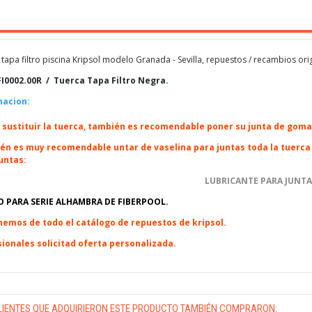
tapa filtro piscina Kripsol modelo Granada - Sevilla, repuestos / recambios orig
I0002.00R / Tuerca Tapa Filtro Negra.
macion:
a sustituir la tuerca, también es recomendable poner su junta de gom
n es muy recomendable untar de vaselina para juntas toda la tuerca y
untas:
LUBRICANTE PARA JUNTA
O PARA SERIE ALHAMBRA DE FIBERPOOL.
emos de todo el catálogo de repuestos de kripsol.
ionales solicitad oferta personalizada.
LIENTES QUE ADQUIRIERON ESTE PRODUCTO TAMBIÉN COMPRARON: