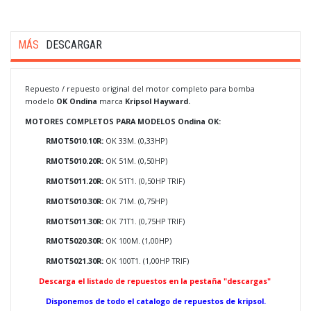
MÁS
DESCARGAR
Repuesto / repuesto original del motor completo para bomba
modelo
OK Ondina
marca
Kripsol Hayward.
MOTORES COMPLETOS PARA MODELOS Ondina OK:
RMOT5010.10R:
OK 33M. (0,33HP)
RMOT5010.20R:
OK 51M. (0,50HP)
RMOT5011.20R:
OK 51T1. (0,50HP TRIF)
RMOT5010.30R:
OK 71M. (0,75HP)
RMOT5011.30R:
OK 71T1. (0,75HP TRIF)
RMOT5020.30R:
OK 100M. (1,00HP)
RMOT5021.30R:
OK 100T1. (1,00HP TRIF)
Descarga el listado de repuestos en la pestaña "descargas"
Disponemos de todo el catalogo de repuestos de kripsol.