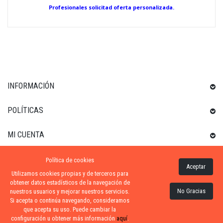
Profesionales solicitad oferta personalizada.
INFORMACIÓN
POLÍTICAS
MI CUENTA
Política de cookies
INFORMACIÓN SOBRE LA TIENDA
Aceptar
Utilizamos cookies propias y de terceros para
obtener datos estadísticos de la navegación de
No Gracias
nuestros usuarios y mejorar nuestros servicios.
Si acepta o continúa navegando, consideramos
ZONA-PISCINA
| DISTRIBUIDORES OFICIALES KRIPSOL
que acepta su uso. Puede cambiar la
configuración u obtener más información
aquí
.