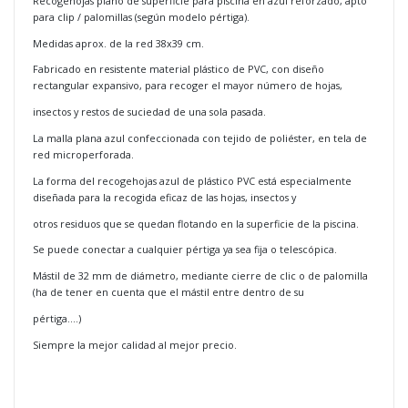
Recogehojas plano de superficie para piscina en azul reforzado, apto
para clip / palomillas (según modelo pértiga).
Medidas aprox. de la red 38x39 cm.
Fabricado en resistente material plástico de PVC, con diseño
rectangular expansivo, para recoger el mayor número de hojas,
insectos y restos de suciedad de una sola pasada.
La malla plana azul confeccionada con tejido de poliéster, en tela de
red microperforada.
La forma del recogehojas azul de plástico PVC está especialmente
diseñada para la recogida eficaz de las hojas, insectos y
otros residuos que se quedan flotando en la superficie de la piscina.
Se puede conectar a cualquier pértiga ya sea fija o telescópica.
Mástil de 32 mm de diámetro, mediante cierre de clic o de palomilla
(ha de tener en cuenta que el mástil entre dentro de su
pértiga….)
Siempre la mejor calidad al mejor precio.