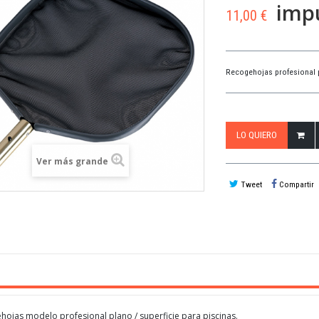
impu
11,00 €
Recogehojas profesional pl
LO QUIERO
Ver más grande
Tweet
Compartir
hojas modelo profesional plano / superficie para piscinas.