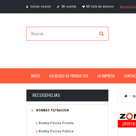
Iniciar sesión
Mi cuenta
Mi lista de deseos
Bienvenid
INICIO
CATÁLOGO DE PRODUCTOS
LA EMPRESA
CONTAC
RECOGEHOJAS
M
BOMBAS FILTRACION
Bomba Piscina Privada
¡OFERTA!
Bomba Piscina Publica