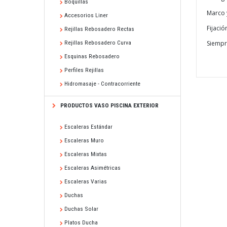
Boquillas
Marco 
Accesorios Liner
Fijació
Rejillas Rebosadero Rectas
Rejillas Rebosadero Curva
Siempr
Esquinas Rebosadero
Perfiles Rejillas
Hidromasaje - Contracorriente
PRODUCTOS VASO PISCINA EXTERIOR
Escaleras Estándar
Escaleras Muro
Escaleras Mixtas
Escaleras Asimétricas
Escaleras Varias
Duchas
Duchas Solar
Platos Ducha