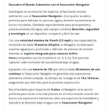
Descubre el Mundo Submarino con el Seascooter Navigator
Sumérgete en la emoción de explorar el fascinante mundo
submarino con el
Seascooter Navigator
, el propulsor acuático
perfecto para disfrutar en piscinas, lagos y durante tus aventuras de
buceo recreativo. Diseñado especialmente para principiantes y
jóvenes amantes del agua, este equipo combina
diversión, seguridad
y tecnología
en un dispositivo compacto y fácil de usar.
Con una
velocidad máxima de 4 km/h (2.5 mph)
y una capacidad de
inmersión de hasta
10 metros (30 pies)
, el Navigator es ideal para
explorar aguas poco profundas o disfrutar de sesiones de snorkel.
Además, su
soporte integrado para cámaras GoPro
Hero
(compatible con los modelos 3, 3+, 4, 5, 6 y 7) te permite
capturar cada momento de tus aventuras bajo el agua.
Equipado con una
batería de 12V
que ofrece hasta
60 minutos de uso
continuo
, el Seascooter Navigator te garantiza una experiencia
submarina ininterrumpida. Su tiempo de recarga es de
14 a 16 horas
,
asegurando que esté listo para tu próxima exploración.
Recomendado para mayores de
8 años
, el Navigator es la opción
perfecta para iniciar a los más jóvenes en el emocionante mundo del
buceo y la exploración submarina. ¡Vive una experiencia inolvidable y
descubre la diversión bajo el agua con el
Seascooter Navigator
!