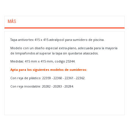
MÁS
Tapa antivortex 415 x 415 astralpool para sumidero de piscina.
Modelo con un diseño especial extra-plano, adecuada para la mayoría
de limpiafondos al superar la tapa sin quedarse atascados.
Medidas: 415 mm x 415 mm, codigo 25344.
Apta para los siguientes modelos de sumideros:
Con reja de plástico: 22359 - 22360 - 22361 - 22362.
Con reja inoxidable: 20282 - 20283 - 20284.