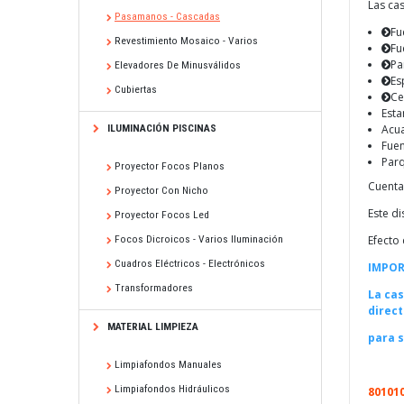
Las ca
Pasamanos - Cascadas
Fu
Revestimiento Mosaico - Varios
Fu
Pa
Elevadores De Minusválidos
Es
Cubiertas
Ce
Esta
ILUMINACIÓN PISCINAS
Acua
Fuen
Parq
Proyector Focos Planos
Cuenta
Proyector Con Nicho
Este di
Proyector Focos Led
Focos Dicroicos - Varios Iluminación
Efecto
Cuadros Eléctricos - Electrónicos
IMPO
Transformadores
La cas
direc
MATERIAL LIMPIEZA
para s
Limpiafondos Manuales
Limpiafondos Hidráulicos
8010