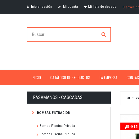
Iniciar sesión
Mi cuenta
Mi lista de deseos
Bienvenid
INICIO
CATÁLOGO DE PRODUCTOS
LA EMPRESA
CONTAC
PASAMANOS - CASCADAS
PR
BOMBAS FILTRACION
Bomba Piscina Privada
¡OFERTA!
Bomba Piscina Publica