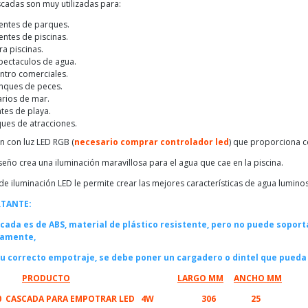
scadas son muy utilizadas para:
entes de parques.
entes de piscinas.
ra piscinas.
pectaculos de agua.
ntro comerciales.
nques de peces.
rios de mar.
tes de playa.
ues de atracciones.
n con luz LED RGB (
necesario comprar controlador led
) que proporciona co
seño crea una iluminación maravillosa para el agua que cae en la piscina.
 de iluminación LED le permite crear las mejores características de agua lumin
RTANTE:
cada es de ABS, material de plástico resistente, pero no puede sopor
tamente,
u correcto empotraje, se debe poner un cargadero o dintel que pueda
PRODUCTO
LARGO MM
ANCHO MM
10 CASCADA PARA EMPOTRAR LED 4W 306 25