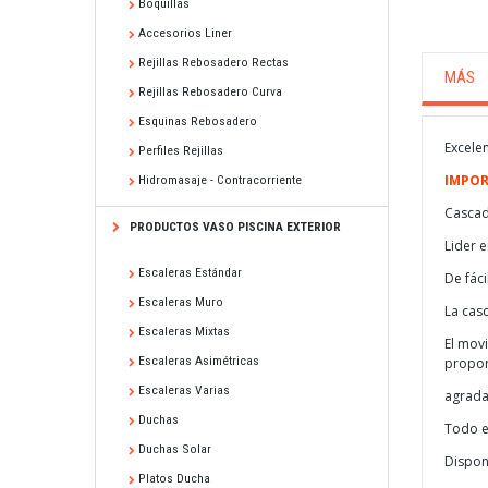
Boquillas
Accesorios Liner
Rejillas Rebosadero Rectas
MÁS
Rejillas Rebosadero Curva
Esquinas Rebosadero
Excele
Perfiles Rejillas
IMPOR
Hidromasaje - Contracorriente
Cascad
PRODUCTOS VASO PISCINA EXTERIOR
Lider e
Escaleras Estándar
De fáci
Escaleras Muro
La cas
Escaleras Mixtas
El mov
Escaleras Asimétricas
propor
Escaleras Varias
agrada
Duchas
Todo el
Duchas Solar
Dispon
Platos Ducha