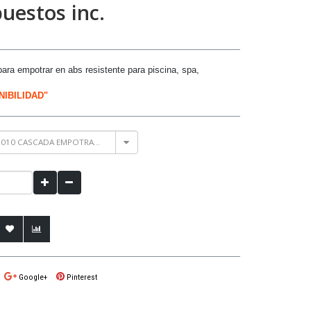
uestos inc.
ra empotrar en abs resistente para piscina, spa,
IBILIDAD"
1010 CASCADA EMPOTRAR LED 4W 306MM
Google+
Pinterest