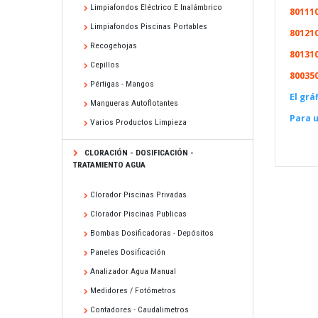
Limpiafondos Eléctrico E Inalámbrico
8011
Limpiafondos Piscinas Portables
8012
Recogehojas
8013
Cepillos
80035
Pértigas - Mangos
El grá
Mangueras Autoflotantes
Para 
Varios Productos Limpieza
CLORACIÓN - DOSIFICACIÓN -
TRATAMIENTO AGUA
Clorador Piscinas Privadas
Clorador Piscinas Publicas
Bombas Dosificadoras - Depósitos
Paneles Dosificación
Analizador Agua Manual
Medidores / Fotómetros
Contadores - Caudalimetros