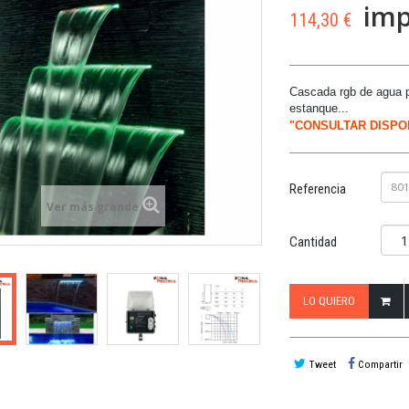
imp
114,30 €
Cascada rgb de agua pa
estanque...
"CONSULTAR DISPON
80
Referencia
Ver más grande
Cantidad
LO QUIERO
Tweet
Compartir