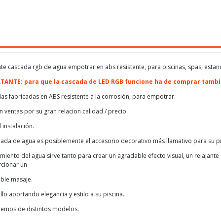
nte cascada rgb de agua empotrar en abs resistente, para piscinas, spas, estan
TANTE: para que la cascada de LED RGB funcione ha de comprar tam
as fabricadas en ABS resistente a la corrosión, para empotrar.
n ventas por su gran relacion calidad / precio.
l instalación.
cada de agua es posiblemente el accesorio decorativo más llamativo para su pi
imiento del agua sirve tanto para crear un agradable efecto visual, un relajan
cionar un
ble masaje.
lo aportando elegancia y estilo a su piscina.
emos de distintos modelos.