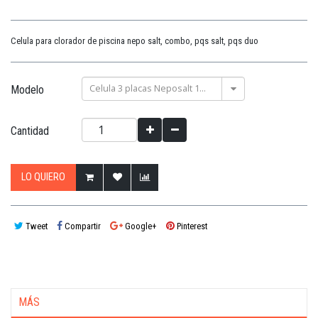
Celula para clorador de piscina nepo salt, combo, pqs salt, pqs duo
Celula 3 placas Neposalt 13 / N. Combo 20
Modelo
Cantidad
LO QUIERO
Tweet
Compartir
Google+
Pinterest
MÁS