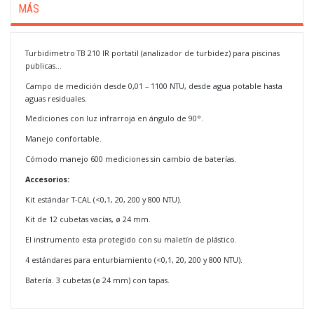
MÁS
Turbidimetro TB 210 IR portatil (analizador de turbidez) para piscinas
publicas...
Campo de medición desde 0,01 – 1100 NTU, desde agua potable hasta
aguas residuales.
Mediciones con luz infrarroja en ángulo de 90°.
Manejo confortable.
Cómodo manejo 600 mediciones sin cambio de baterías.
Accesorios:
Kit estándar T-CAL (<0,1, 20, 200 y 800 NTU).
Kit de 12 cubetas vacías, ø 24 mm.
El instrumento esta protegido con su maletín de plástico.
4 estándares para enturbiamiento (<0,1, 20, 200 y 800 NTU).
Batería. 3 cubetas (ø 24 mm) con tapas.