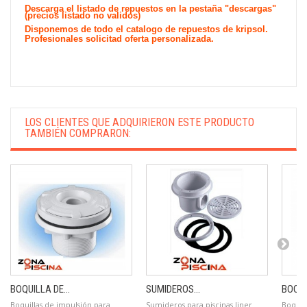
Descarga el listado de repuestos en la pestaña "descargas"
(precios listado no validos)
Disponemos de todo el catalogo de repuestos de kripsol.
Profesionales solicitad oferta personalizada.
LOS CLIENTES QUE ADQUIRIERON ESTE PRODUCTO
TAMBIÉN COMPRARON:
BOQUILLA DE...
SUMIDEROS...
BOQUI
Boquillas de impulsión para
Sumideros para piscinas liner
Boquill