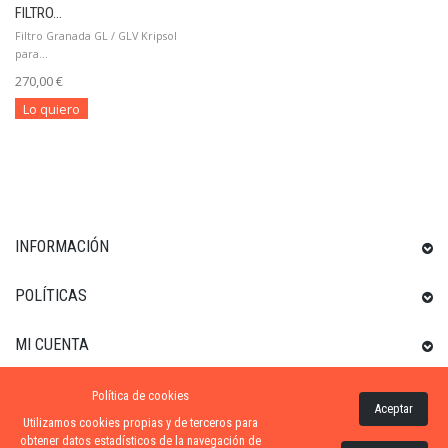
FILTRO...
Filtro Granada GL / GLV Kripsol
para...
270,00 €
Lo quiero
INFORMACIÓN
POLÍTICAS
MI CUENTA
Política de cookies
INFORMACIÓN SOBRE LA TIENDA
Aceptar
Utilizamos cookies propias y de terceros para
obtener datos estadísticos de la navegación de