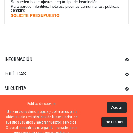
S
e pueden hacer ajustes según tipo de instalación.
Para parque infantiles, hoteles, piscinas comunitarias, publicas,
camping...
SOLICITE PRESUPUESTO
INFORMACIÓN
POLÍTICAS
MI CUENTA
Política de cookies
INFORMACIÓN SOBRE LA TIENDA
Aceptar
Utilizamos cookies propias y de terceros para
obtener datos estadísticos de la navegación de
No Gracias
nuestros usuarios y mejorar nuestros servicios.
Si acepta o continúa navegando, consideramos
ZONA-PISCINA
| DISTRIBUIDORES OFICIALES KRIPSOL
que acepta su uso. Puede cambiar la