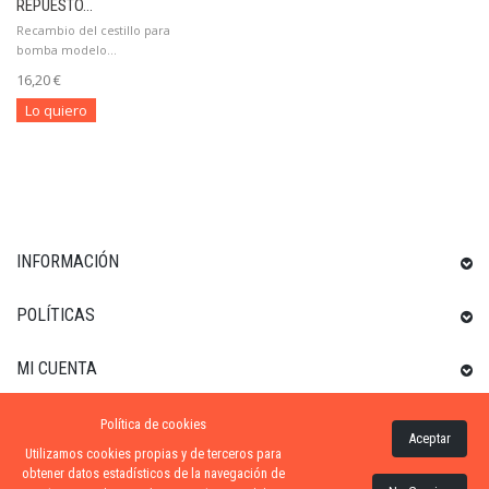
REPUESTO...
Recambio del cestillo para
bomba modelo...
16,20 €
Lo quiero
INFORMACIÓN
POLÍTICAS
MI CUENTA
Política de cookies
INFORMACIÓN SOBRE LA TIENDA
Aceptar
Utilizamos cookies propias y de terceros para
obtener datos estadísticos de la navegación de
Contacta