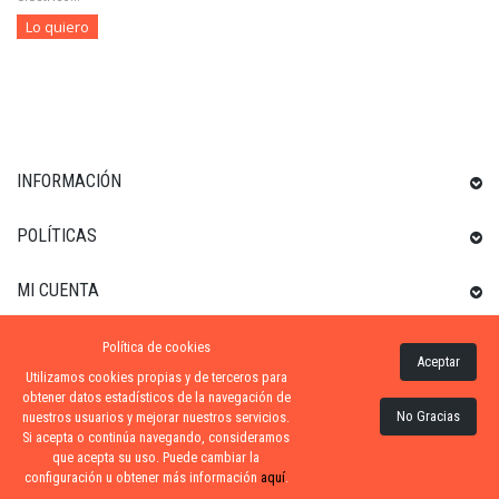
Lo quiero
INFORMACIÓN
POLÍTICAS
MI CUENTA
Política de cookies
INFORMACIÓN SOBRE LA TIENDA
Aceptar
Utilizamos cookies propias y de terceros para
obtener datos estadísticos de la navegación de
Contacta
No Gracias
nuestros usuarios y mejorar nuestros servicios.
Si acepta o continúa navegando, consideramos
ZONA-PISCINA
| DISTRIBUIDORES OFICIALES KRIPSOL
que acepta su uso. Puede cambiar la
configuración u obtener más información
aquí
.