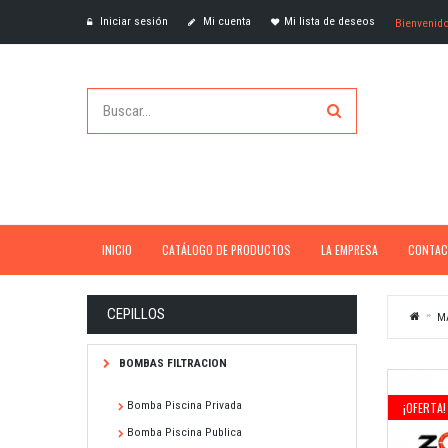
Iniciar sesión
Mi cuenta
Mi lista de deseos
Bienvenid
INICIO
CATÁLOGO DE PRODUCTOS
LA EMPRESA
CONTAC
CEPILLOS
M
BOMBAS FILTRACION
Bomba Piscina Privada
¡OFERTA!
Bomba Piscina Publica