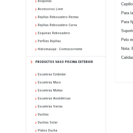
Boquillas
Cepillo
Accesorios Liner
Para la
Rejillas Rebosadero Rectas
Para fi
Rejillas Rebosadero Curva
Soport
Esquinas Rebosadero
Pelo en
Perfiles Rejillas
Nota: E
Hidromasaje - Contracorriente
Calidad
PRODUCTOS VASO PISCINA EXTERIOR
Escaleras Estándar
Escaleras Muro
Escaleras Mixtas
Escaleras Asimétricas
Escaleras Varias
Duchas
Duchas Solar
Platos Ducha