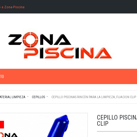
o a Zona-Piscina
TO
ATERIAL LIMPIEZA
CEPILLOS
CEPILLO PISCINAS RINCÓN PARA LA LIMPIEZA, FIJACION CLIP
CEPILLO PISCIN
CLIP