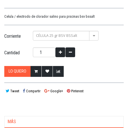
Celula / electrodo de clorador salino para piscinas bsv bssalt
CÉLULA 25 gr BSV BSSalt
Corriente
Cantidad
LO QUIERO
Tweet
Compartir
Google+
Pinterest
MÁS