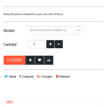
Boquilla piscina impulsión para encolar Kripsol
BOF20 (CAUDAL 5000l/h BOLA Ø20/CONEX 63(PN10))
Modelo
Cantidad
LO QUIERO
Tweet
Compartir
Google+
Pinterest
MÁS