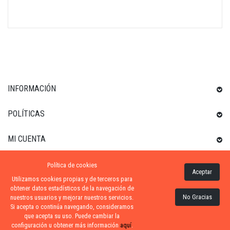
INFORMACIÓN
POLÍTICAS
MI CUENTA
Política de cookies
INFORMACIÓN SOBRE LA TIENDA
Aceptar
Utilizamos cookies propias y de terceros para
obtener datos estadísticos de la navegación de
No Gracias
nuestros usuarios y mejorar nuestros servicios.
Si acepta o continúa navegando, consideramos
ZONA-PISCINA
| DISTRIBUIDORES OFICIALES KRIPSOL
que acepta su uso. Puede cambiar la
configuración u obtener más información
aquí
.