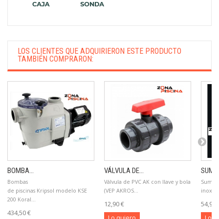
LOS CLIENTES QUE ADQUIRIERON ESTE PRODUCTO
TAMBIÉN COMPRARON:
BOMBA...
VÁLVULA DE...
SUMID
Bombas
Válvula de PVC AK con llave y bola
Sumide
de piscinas Kripsol modelo KSE
(VEP AKROS...
inoxida
200 Koral...
12,90 €
54,90 
434,50 €
Lo quiero
Lo q