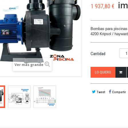
im
1 937,80 €
Bombas
para piscinas
4200
Kripsol /
haywar
Cantidad
Ver más grande
LO QUIERO
Tweet
Compartir