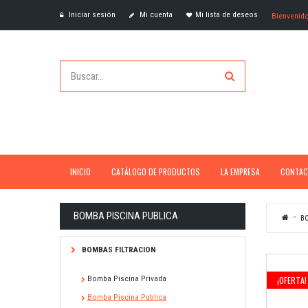
Iniciar sesión
Mi cuenta
Mi lista de deseos
Bienvenid
INICIO
CATÁLOGO DE PRODUCTOS
LA EMPRESA
CONTAC
BOMBA PISCINA PUBLICA
B
BOMBAS FILTRACION
Bomba Piscina Privada
¡OFERTA!
Bomba Piscina Publica