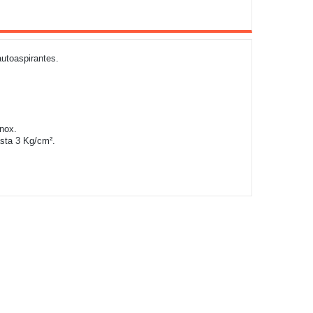
autoaspirantes.
Inox.
asta 3 Kg/cm².