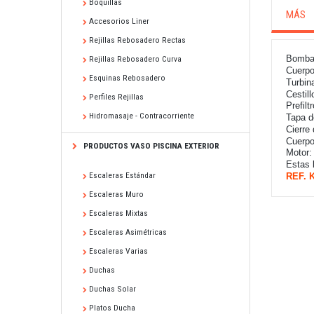
Boquillas
MÁS
Accesorios Liner
Rejillas Rebosadero Rectas
Bombas
Rejillas Rebosadero Curva
Cuerpo
Esquinas Rebosadero
Turbin
Cestill
Perfiles Rejillas
Prefilt
Hidromasaje - Contracorriente
Tapa d
Cierre
Cuerpo
PRODUCTOS VASO PISCINA EXTERIOR
Motor:
Estas 
Escaleras Estándar
REF. K
Escaleras Muro
Escaleras Mixtas
Escaleras Asimétricas
Escaleras Varias
Duchas
Duchas Solar
Platos Ducha