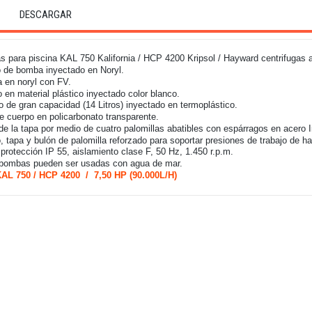
DESCARGAR
 para piscina KAL 750 Kalifornia /
HCP 4200
Kripsol / Hayward centrifugas 
 de bomba inyectado en Noryl.
a en noryl con FV.
o en material plástico inyectado color blanco.
ro de gran capacidad (14 Litros) inyectado en termoplástico.
e cuerpo en policarbonato transparente.
 de la tapa por medio de cuatro palomillas abatibles con espárragos en acero 
, tapa y bulón de palomilla reforzado para soportar presiones de trabajo de h
 protección IP 55, aislamiento clase F, 50 Hz, 1.450 r.p.m.
bombas pueden ser usadas con agua de mar.
AL 750 / HCP 4200 / 7,50 HP (90.000L/H)