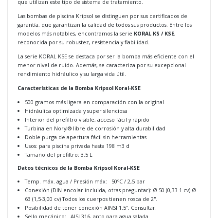
que utilizan este tipo de sistema de tratamiento.
Las bombas de piscina Kripsol se distinguen por sus certificados de
garantía, que garantizan la calidad de todos sus productos. Entre los
modelos más notables, encontramos la serie
KORAL KS / KSE
,
reconocida por su robustez, resistencia y fiabilidad.
La serie KORAL KSE se destaca por ser la bomba más eficiente con el
menor nivel de ruido. Además, se caracteriza por su excepcional
rendimiento hidráulico y su larga vida útil.
Características de la Bomba Kripsol Koral-KSE
500 gramos más ligera en comparación con la original
Hidráulica optimizada y super silenciosa
Interior del prefiltro visible, acceso fácil y rápido
Turbina en Noryl® libre de corrosión y alta durabilidad
Doble purga de apertura fácil sin herramientas
Usos: para piscina privada hasta 198 m3 d
Tamaño del prefiltro: 3.5 L
Datos técnicos de la Bomba Kripsol Koral-KSE
Temp. máx. agua / Presión máx: 50ºC / 2,5 bar
Conexión (DIN encolar incluida, otras preguntar): Ø 50 (0,33-1 cv) Ø
63 (1,5-3,00 cv) Todos los cuerpos tienen rosca de 2''.
Posibilidad de tener conexión AINSI 1.5'', Consultar.
Sello mecánico: AISI 316, apto para agua salada