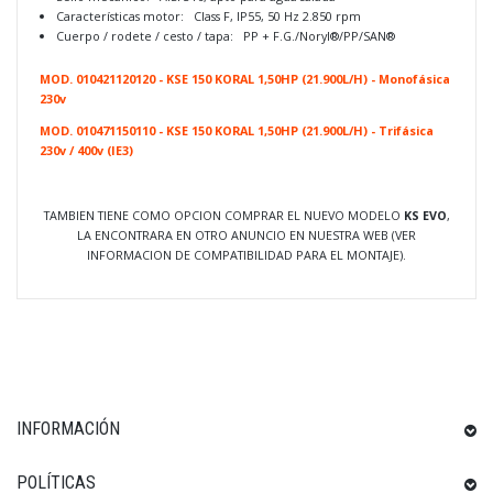
Características motor: Class F, IP55, 50 Hz 2.850 rpm
Cuerpo / rodete / cesto / tapa: PP + F.G./Noryl®/PP/SAN®
MOD. 010421120120 - KSE 150 KORAL 1,50HP (21.900L/H) - Monofásica
230v
MOD. 010471150110 - KSE 150 KORAL 1,50HP (21.900L/H) - Trifásica
230v / 400v (IE3)
TAMBIEN TIENE COMO OPCION COMPRAR EL NUEVO MODELO
KS EVO
,
LA ENCONTRARA EN OTRO ANUNCIO EN NUESTRA WEB (VER
INFORMACION DE COMPATIBILIDAD PARA EL MONTAJE).
INFORMACIÓN
POLÍTICAS