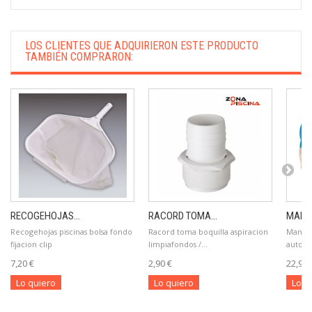
LOS CLIENTES QUE ADQUIRIERON ESTE PRODUCTO
TAMBIÉN COMPRARON:
RECOGEHOJAS...
RACORD TOMA...
MANGU
Recogehojas piscinas bolsa fondo
Racord toma boquilla aspiracion
Mangue
fijacion clip
limpiafondos /...
autofl
7,20 €
2,90 €
22,90 
Lo quiero
Lo quiero
Lo q