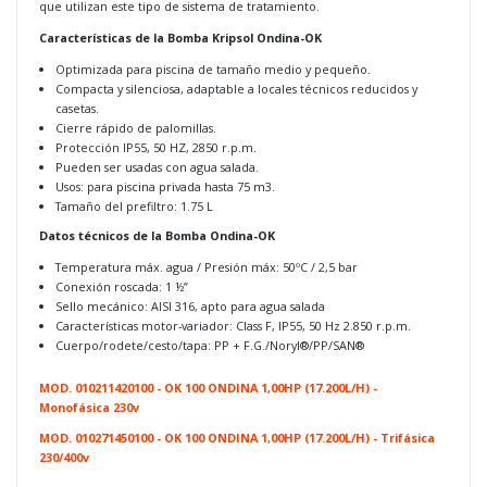
que utilizan este tipo de sistema de tratamiento.
Características de la Bomba Kripsol Ondina-OK
Optimizada para piscina de tamaño medio y pequeño.
Compacta y silenciosa, adaptable a locales técnicos reducidos y
casetas.
Cierre rápido de palomillas.
Protección IP55, 50 HZ, 2850 r.p.m.
Pueden ser usadas con agua salada.
Usos: para piscina privada hasta 75 m3.
Tamaño del prefiltro: 1.75 L
Datos técnicos de la Bomba Ondina-OK
Temperatura máx. agua / Presión máx: 50ºC / 2,5 bar
Conexión roscada: 1 ½”
Sello mecánico: AISI 316, apto para agua salada
Características motor-variador: Class F, IP55, 50 Hz 2.850 r.p.m.
Cuerpo/rodete/cesto/tapa: PP + F.G./Noryl®/PP/SAN®
MOD. 010211420100 - OK 100 ONDINA 1,00HP (17.200L/H) -
Monofásica 230v
MOD. 010271450100 - OK 100 ONDINA 1,00HP (17.200L/H) - Trifásica
230/400v