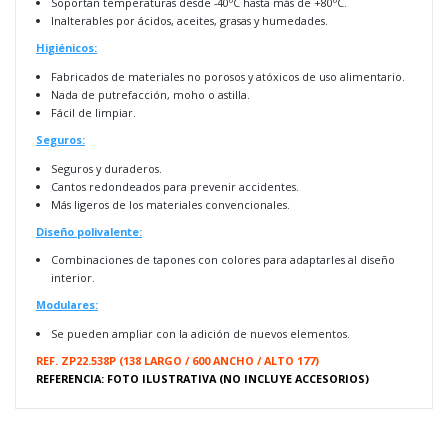
Soportan temperaturas desde -40ºC hasta más de +80ºC.
Inalterables por ácidos, aceites, grasas y humedades.
Higiénicos:
Fabricados de materiales no porosos y atóxicos de uso alimentario.
Nada de putrefacción, moho o astilla.
Fácil de limpiar.
Seguros:
Seguros y duraderos.
Cantos redondeados para prevenir accidentes.
Más ligeros de los materiales convencionales.
Diseño polivalente:
Combinaciones de tapones con colores para adaptarles al diseño
interior.
Modulares:
Se pueden ampliar con la adición de nuevos elementos.
REF. ZP
22.538P (138 LARGO / 600 ANCHO / ALTO 177)
REFERENCIA: FOTO ILUSTRATIVA (NO INCLUYE ACCESORIOS)