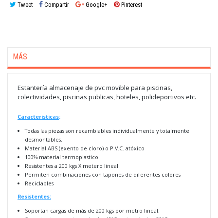
Tweet
Compartir
Google+
Pinterest
MÁS
Estantería almacenaje de pvc movible para piscinas,
colectividades, piscinas publicas, hoteles, polideportivos etc.
Caracteristicas
:
Todas las piezas son recambiables individualmente y totalmente
desmontables.
Material ABS (exento de cloro) o P.V.C. atóxico
100% material termoplastico
Resistentes a 200 kgs X metero lineal
Permiten combinaciones con tapones de diferentes colores
Reciclables
Resistentes:
Soportan cargas de más de 200 kgs por metro lineal.