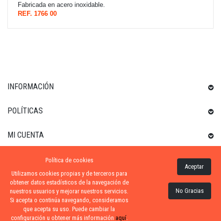
Fabricada en acero inoxidable.
REF. 1766 00
INFORMACIÓN
POLÍTICAS
MI CUENTA
Política de cookies
INFORMACIÓN SOBRE LA TIENDA
Aceptar
Utilizamos cookies propias y de terceros para
obtener datos estadísticos de la navegación de
No Gracias
nuestros usuarios y mejorar nuestros servicios.
Si acepta o continúa navegando, consideramos
ZONA-PISCINA
| DISTRIBUIDORES OFICIALES KRIPSOL
que acepta su uso. Puede cambiar la
configuración u obtener más información
aquí
.