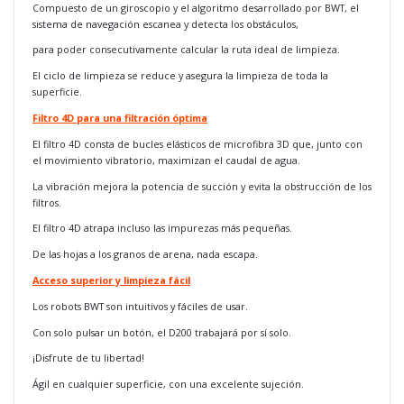
Compuesto de un giroscopio y el algoritmo desarrollado por BWT, el
sistema de navegación escanea y detecta los obstáculos,
para poder consecutivamente calcular la ruta ideal de limpieza.
El ciclo de limpieza se reduce y asegura la limpieza de toda la
superficie.
Filtro 4D para una filtración óptima
El filtro 4D consta de bucles elásticos de microfibra 3D que, junto con
el movimiento vibratorio, maximizan el caudal de agua.
La vibración mejora la potencia de succión y evita la obstrucción de los
filtros.
El filtro 4D atrapa incluso las impurezas más pequeñas.
De las hojas a los granos de arena, nada escapa.
Acceso superior y limpieza fácil
Los robots BWT son intuitivos y fáciles de usar.
Con solo pulsar un botón, el D200 trabajará por sí solo.
¡Disfrute de tu libertad!
Ágil en cualquier superficie, con una excelente sujeción.