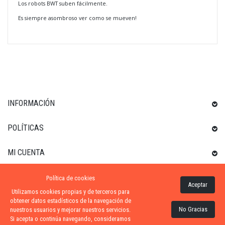
Los robots BWT suben fácilmente.
Es siempre asombroso ver como se mueven!
INFORMACIÓN
POLÍTICAS
MI CUENTA
Política de cookies
INFORMACIÓN SOBRE LA TIENDA
Aceptar
Utilizamos cookies propias y de terceros para
obtener datos estadísticos de la navegación de
No Gracias
nuestros usuarios y mejorar nuestros servicios.
Si acepta o continúa navegando, consideramos
ZONA-PISCINA
| DISTRIBUIDORES OFICIALES KRIPSOL