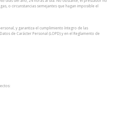
65 días del año, 24 horas al día. No obstante, el prestador no
lgas, o circunstancias semejantes que hagan imposible el
sonal, y garantiza el cumplimiento íntegro de las
e Datos de Carácter Personal (LOPD) y en el Reglamento de
pectos: