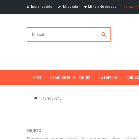
Iniciar sesión
Mi cuenta
Mi lista de deseos
Bienvenid
INICIO
CATÁLOGO DE PRODUCTOS
LA EMPRESA
CONTAC
AVISO LEGAL
OBJETO
El prestador, responsable del sitio web, pone a disposición de