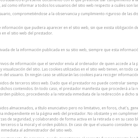
, así como informar a todos los usuarios del sitio web respecto a cuáles son la
uario, comprometiéndose a la observancia y cumplimiento riguroso de las dis
e información que pudiera aparecer en el sitio web, sin que exista obligación 
 en el sitio web del prestador.
ivada de la información publicada en su sitio web, siempre que esta informaci
chivos de información que el servidor envía al ordenador de quien accede a la
isualización del sitio. Las cookies utilizadas en el sitio web tienen, en todo 
ón del usuario. En ningún caso se utilizarán las cookies para recoger informació
tenidos de terceros sitios web. Dado que el prestador no puede controlar siempr
dichos contenidos. En todo caso, el prestador manifiesta que procederá a la 
 el orden público, procediendo a la retirada inmediata de la redirección a dich
idos almacenados, a título enunciativo pero no limitativo, en foros, chat´s, ge
 independiente en la página web del prestador. No obstante y en cumplimiento d
erzas de seguridad, y colaborando de forma activa en la retirada o en su caso
e terceros o la moral y el orden público. En caso de que el usuario considere q
a inmediata al administrador del sitio web.