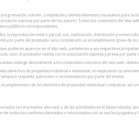
o su programación, edición, compilación y demás elementos necesarios para su fu
torización expresa por parte de los autores. Todos los contenidos del sitio 
gistros públicos correspondientes.
s, la reproducción total o parcial, uso, explotación, distribución y comercializ
nte por parte del prestador será considerado un incumplimiento grave de los d
 y que pudieran aparecer en el sitio web, pertenecen a sus respectivos propiet
todo caso, el prestador cuenta con la autorización expresa y previa por parte
edan redirigir directamente a los contenidos concretos del sitio web, debiendo
ntes derechos de propiedad industrial e intelectual, no implicando su sola menc
 tampoco respaldo, patrocinio o recomendación por parte del mismo.
s incumplimientos de los derechos de propiedad intelectual o industrial, así c
ionadas con el presente sitio web o de las actividades en él desarrolladas, ser
 de todos los conflictos derivados o relacionados con su uso los Juzgados y Tr