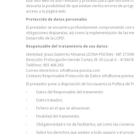
Este sitio web ha sido revisado y probado para que funcione co
descarta la posibilidad de que existan ciertos errores de prog
acceso a la página web.
Protección de datos personales
El prestador se encuentra profundamente comprometido con el 
obligaciones dispuestas, así como la implementación de las med
Desarrollo de la LOPD.
Responsable del tratamiento de sus datos:
Identidad: Jesus Gutierrez Almansa (ZONA-PISCINA) - Nif: 2730
Dirección: Prolongación Hernán Cortes, Nº 20 Local-3 – 41930 B
Teléfono: 955 406 363
Correo electrónico: info@zona-piscina.com
Contacto Responsable Protección de Datos: info@zona-piscin
El prestador pone a disposición de los usuarios la Política de 
- Datos del Responsable del tratamiento.
- Datos tratados.
- Fichero en el que se almacenan.
- Finalidad del tratamiento.
- Obligatoriedad o no de facilitarlos, así como las consecuen
- Sobre los derechos que asisten a todo usuario y el procedi