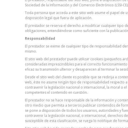
Sociedad de la Información y del Comercio Electrónico (LSSI-CE)
Toda persona que acceda a este sitio web asume el papel de us
disposición legal que fuera de aplicación.
El prestador se reserva el derecho a modificar cualquier tipo d
obligaciones, entendiéndose como suficiente con la publicación
Responsabilidad
El prestador se exime de cualquier tipo de responsabilidad der
mismo.
El sitio web del prestador puede utilizar cookies (pequeños ar
consideradas imprescindibles para el correcto funcionamiento y v
eficaz su transmisión ulterior y desaparecen al terminar la sesi
Desde el sitio web del cliente es posible que se redirija a con
web, éste no asume ningún tipo de responsabilidad respecto a 
contravenir la legislación nacional o internacional, la moral o
competentes el contenido en cuestión.
El prestador no se hace responsable de la información y conten
otro medio que permita a terceros publicar contenidos de forma
se pone a disposición de todos los usuarios, autoridades y fu
contravenir la legislación nacional, o internacional, derechos d
susceptible de esta clasificación, se ruega lo notifique de form