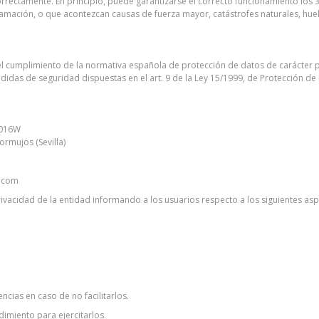
rrectamente. En principio, puede garantizarse el correcto funcionamiento los 3
ramación, o que acontezcan causas de fuerza mayor, catástrofes naturales, hue
cumplimiento de la normativa española de protección de datos de carácter per
idas de seguridad dispuestas en el art. 9 de la Ley 15/1999, de Protección d
6016W
ormujos (Sevilla)
a.com
Privacidad de la entidad informando a los usuarios respecto a los siguientes as
cias en caso de no facilitarlos.
miento para ejercitarlos.