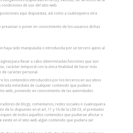
s condiciones de uso del sitio web.
posiciones aquí dispuestas, así como a cualesquiera otra
de preavisar o poner en conocimiento de los usuarios dichas
ón haya sido manipulada o introducida por un tercero ajeno al
 página) para llevar a cabo determinadas funciones que son
caso, carácter temporal con la única finalidad de hacer más
n de carácter personal.
e los contenidos introducidos por los terceros en sus sitios
retirada inmediata de cualquier contenido que pudiera
o sitio web, poniendo en conocimiento de las autoridades
neradores de blogs, comentarios, redes sociales o cualesquiera
e lo dispuesto en el art. 11 y 16 de la LSSI-CE, el prestador
 bloqueo de todos aquellos contenidos que pudieran afectar o
ue existe en el sitio web algún contenido que pudiera ser