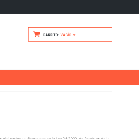
CARRITO
VACÍO
 obligaciones dispuestas en la Ley 34/2002, de Servicios de la