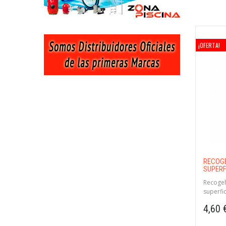
¡OFERTA!
RECOGE
SUPERFI
Recogeho
superfic
manteni
4,60 