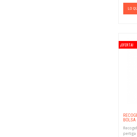
LO Q
¡OFERTA!
RECOGE
BOLSA 
Recogeh
pertiga