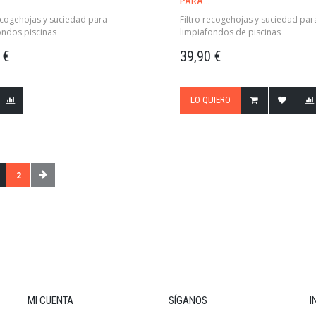
PARA...
recogehojas y suciedad para
Filtro recogehojas y suciedad par
ondos piscinas
limpiafondos de piscinas
 €
39,90 €
LO QUIERO
2
MI CUENTA
SÍGANOS
I