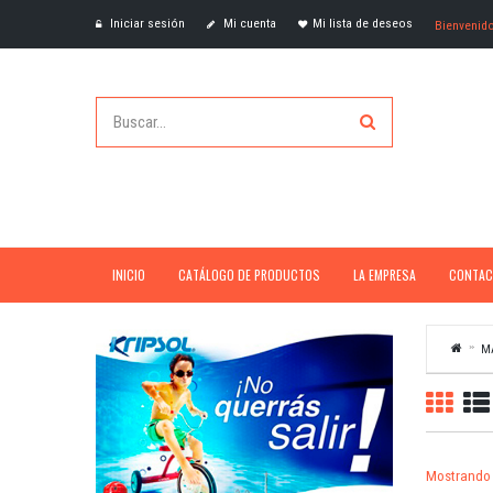
Iniciar sesión
Mi cuenta
Mi lista de deseos
Bienvenid
INICIO
CATÁLOGO DE PRODUCTOS
LA EMPRESA
CONTAC
M
Mostrando 