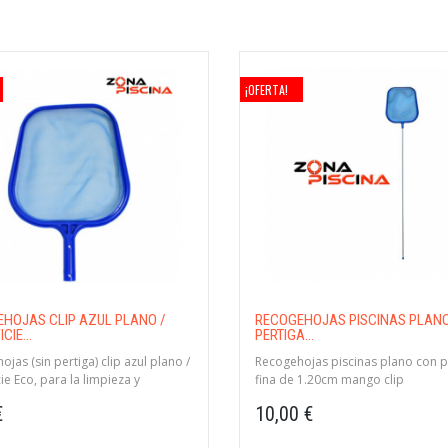
¡OFERTA!
HOJAS CLIP AZUL PLANO /
RECOGEHOJAS PISCINAS PLAN
CIE...
PERTIGA...
jas (sin pertiga) clip azul plano /
Recogehojas piscinas plano con p
ie Eco, para la limpieza y
fina de 1.20cm mango clip
miento de las piscinas
€
10,00 €