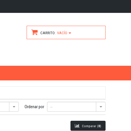
CARRITO
VACÍO
Ordenar por
--
Comparar (
0
)