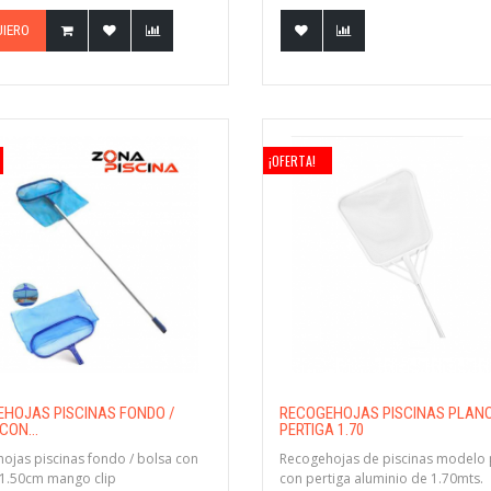
UIERO
¡OFERTA!
HOJAS PISCINAS FONDO /
RECOGEHOJAS PISCINAS PLAN
CON...
PERTIGA 1.70
ojas piscinas fondo / bolsa con
Recogehojas de piscinas modelo 
 1.50cm mango clip
con pertiga aluminio de 1.70mts.