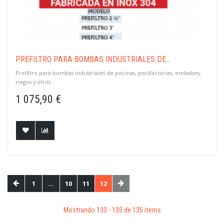
PREFILTRO PARA BOMBAS INDUSTRIALES DE...
Prefiltro para bombas industriales de piscinas, piscifactorias, embalses,
riegos y otros
1 075,90 €
1
...
10
11
12
Mostrando 133 - 135 de 135 items