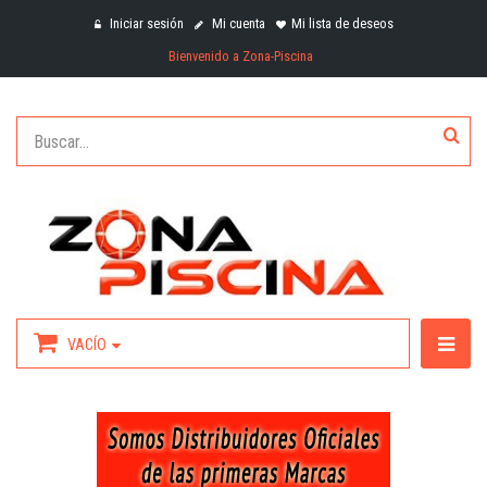
Iniciar sesión
Mi cuenta
Mi lista de deseos
Bienvenido a Zona-Piscina
VACÍO