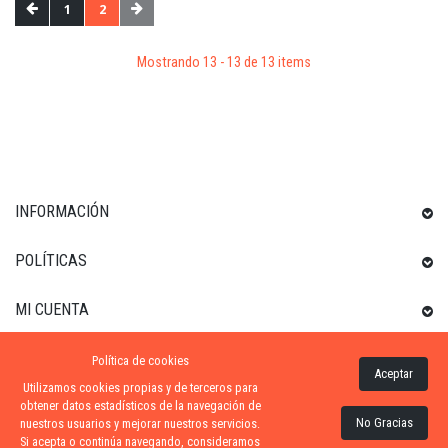
1
2
Mostrando 13 - 13 de 13 items
INFORMACIÓN
POLÍTICAS
MI CUENTA
Política de cookies
INFORMACIÓN SOBRE LA TIENDA
Aceptar
Utilizamos cookies propias y de terceros para
obtener datos estadísticos de la navegación de
Contacta
No Gracias
nuestros usuarios y mejorar nuestros servicios.
Si acepta o continúa navegando, consideramos
ZONA-PISCINA
| DISTRIBUIDORES OFICIALES KRIPSOL