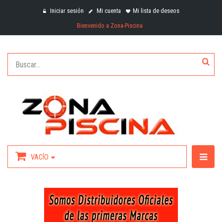
Iniciar sesión
Mi cuenta
Mi lista de deseos
Bienvenido a Zona-Piscina
VACÍO