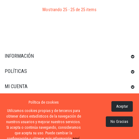
Mostrando 25 - 25 de 25 items
INFORMACIÓN
POLÍTICAS
MI CUENTA
Política de cookies
INFORMACIÓN SOBRE LA TIENDA
Aceptar
Utilizamos cookies propias y de terceros para
obtener datos estadísticos de la navegación de
No Gracias
nuestros usuarios y mejorar nuestros servicios.
Si acepta o continúa navegando, consideramos
ZONA-PISCINA
| DISTRIBUIDORES OFICIALES KRIPSOL
que acepta su uso. Puede cambiar la
configuración u obtener más información
aquí
.