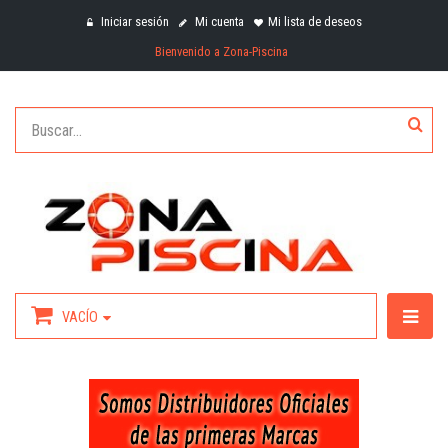
Iniciar sesión
Mi cuenta
Mi lista de deseos
Bienvenido a Zona-Piscina
VACÍO